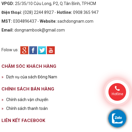
VPGD:
25/35/10 Cửu Long, P2, Q.Tân Bình, TP.HCM
Điện thoại:
(028) 2244 8927 -
Hotline:
0908 365 947
MST:
0304896437 -
Website:
sachdongnam.com
Email:
dongnambook@gmail.com
Folow us :
CHĂM SÓC KHÁCH HÀNG
»
Dịch vụ của sách Đông Nam
CHÍNH SÁCH BÁN HÀNG
Hotline
»
Chính sách vận chuyển
»
Chính sách thanh toán
LIÊN KẾT FACEBOOK